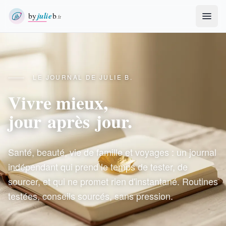
byjulieb.fr
LE JOURNAL DE JULIE B.
Vivre mieux,
jour après jour
.
Santé, beauté, vie de famille et voyages : un journal
indépendant qui prend le temps de tester, de
sourcer, et qui ne promet rien d'instantané. Routines
testées, conseils sourcés, sans pression.